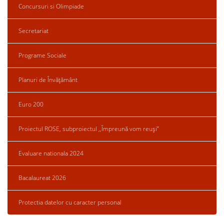
Concursuri si Olimpiade
Secretariat
Programe Sociale
Planuri de Învățământ
Euro 200
Proiectul ROSE, subproiectul ,,Împreună vom reuși”
Evaluare nationala 2024
Bacalaureat 2026
Protectia datelor cu caracter personal