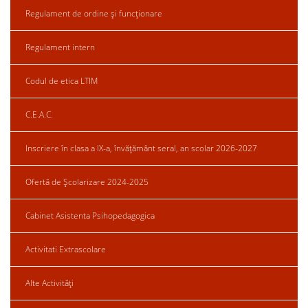
Regulament de ordine și funcționare
Regulament intern
Codul de etica LTIM
C.E.A.C.
Inscriere în clasa a IX-a, învățământ seral, an scolar 2026-2027
Ofertă de Școlarizare 2024-2025
Cabinet Asistenta Psihopedagogica
Activitati Extrascolare
Alte Activități