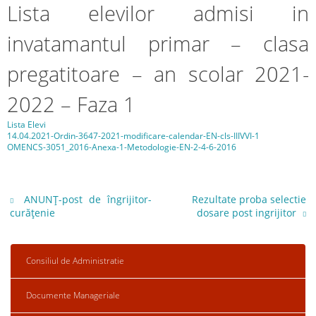
Lista elevilor admisi in
invatamantul primar – clasa
pregatitoare – an scolar 2021-
2022 – Faza 1
Lista Elevi
14.04.2021-Ordin-3647-2021-modificare-calendar-EN-cls-IIIVVI-1
OMENCS-3051_2016-Anexa-1-Metodologie-EN-2-4-6-2016
ANUNŢ-post de îngrijitor-
Rezultate proba selectie
curățenie
dosare post ingrijitor
Consiliul de Administratie
Documente Manageriale