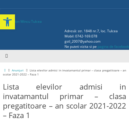
Deschide bara de unelte
Adresă: str. 1848 nr.7, loc. Tulcea
Mobil: 0742-169.078
gstl_2007@yahoo.com
Ne puteti vizita si pe
pagina de facebook
Anunțuri
Lista elevilor admisi in invatamantul primar – clasa pregatitoare – an
scolar 2021-2022 – Faza 1
Lista elevilor admisi in
invatamantul primar – clasa
pregatitoare – an scolar 2021-2022
– Faza 1