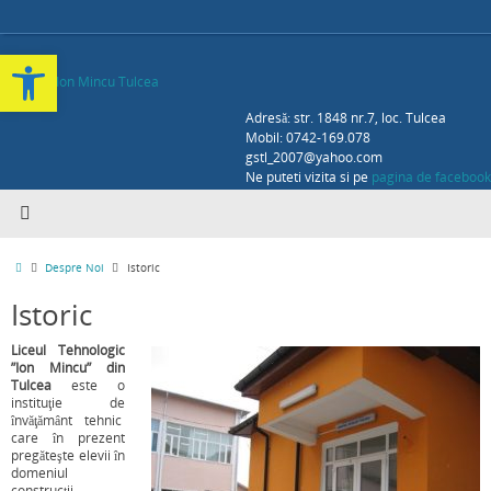
Deschide bara de unelte
Adresă: str. 1848 nr.7, loc. Tulcea
Mobil: 0742-169.078
gstl_2007@yahoo.com
Ne puteti vizita si pe
pagina de facebook
Despre Noi
Istoric
Istoric
Liceul Tehnologic
”Ion Mincu” din
Tulcea
este o
instituţie de
învăţământ tehnic
care în prezent
pregăteşte elevii în
domeniul
construcţii,