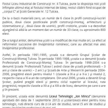
Fostul Liceu Industrial de Construcţii nr. 4 Tulcea, pune la dispoziţia noii şcoli
înfiinţate ultimul etaj al fostului internat de băieţi, restul clădirii fiind ocupat de
,,corpul C” al Şcolii Generale nr. 12 Tulcea.
De la o bază materială zero, un număr de 6 clase în profil construcţii-lucrări
publice, două clase postliceale profil construcţii-montaj, arhitectură şi
sistematizare şi , două clase de ucenici, profil croitorie, şcoala s-a dezvoltat
ajungând să aibă la un moment dat un număr de 33 clase, cu aproximativ 800
elevi.
De-a lungul anilor, denumirea şcolii s-a modificat de mai multe ori, ca efect al
reformelor succesive din învăţământul românesc, care au afectat mai ales
învăţământul profesional.
Astfel, în perioada 1991-1995, şcoala s-a denumit Grupul Şcolar de
Construcţii-Montaj Tulcea. În perioada 1995-1998, şcoala s-a denumit Şcoala
Profesională de Construcţii-Montaj Tulcea. În perioada 1998-2004 s-a
denumit Şcoala Profesională Tulcea ( având clase de şcoală profesională – 3
ani şi clase de ucenici – 2 ani ) şi Şcoală de Arte şi Meserii în perioada 2004-
2006, pregătind elevii pentru nivelul 1 (clasele a IX-a şi a X-a ) şi nivelul 2,
respectiv clasa a XI-a an de completare. Din anul 2006, şcoala a devenit Grup
Şcolar, putând pregăti elevii şi pentru ciclul superior al liceului, ruta
progresivă, respectiv clasele a XII-a şi a XIII-a de liceu, denumire pe care o are
şi în prezent.
În prezent, școala este denumită
Liceul Tehnologic ,,Ion Mincu”
(denumire
aprobată din data de 1 septembrie 2012) și şcolarizează elevi pentru liceu
tehnologic, rută directă curs de zi (4 ani de studiu), seral (5 ani de studiu) şi
pentru învățământ profesional de trei ani.