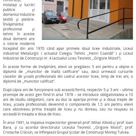
instalaţii şi lucrări
publice şi
domeniul industrie
textilă şi pielărie.
Învăţământul
profesional şi
tehnic în aceste
două domenii are
o istorie modernă
începând din anii 1970 când apar primele două licee industriale, Liceul
industrial Metalurgic ( actualul Colegiu Tehnic ,,Henri Coandă” ) şi Liceul
Industrial de Construcţii nr. 4 (actualul Liceu Teoretic ,,Grigore Moisil”).
În aceste forme de învăţământ, elevii se pregătesc 5 ani pentru a obţine o
diplomă de ,,muncitor de înaltă calificare” sau, dacă urmează cursurile
claselor de şcoală profesională din cadrul acestor licee, timp de trei ani, o
diplomă de ,,muncitor calificat”.
După câţiva ani de funcţionare sub această formă, respectiv 5 şi 3 ani – ultima
promoţie de acest gen fiind în anul 1978 – se introduce obligativitatea a 10
ani de studiu obligatorii, care au dus la apariţia primei şi a doua trepte de
liceu, şcoala profesională devenind o componentă de 1,5 ani pentru elevii
care absolveau prima treaptă de liceu şi nu doreau, sau nu reuşeau să
acceadă în treapta a doua de liceu.
În anul 1991, la iniţiativa inspectorilor generali prof. Mihai Albotă şi prof. Ioan
Bara, şi cu acordul directorului Liceului Teoretic ,,Grigore Moisil”, prof.
Cristache Crăciun, se înfiinţează Grupul Şcolar de Construcţii Montaj Tulcea.