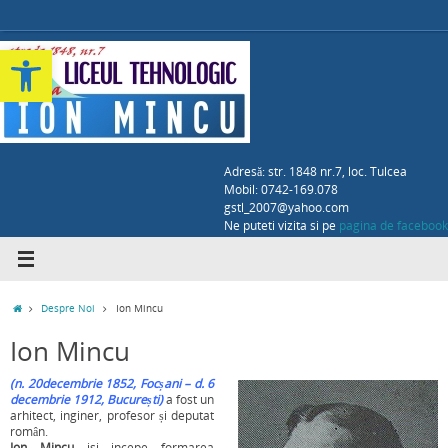
Deschide bara de unelte
Adresă: str. 1848 nr.7, loc. Tulcea
Mobil: 0742-169.078
gstl_2007@yahoo.com
Ne puteti vizita si pe
pagina de facebook
Despre Noi
Ion Mincu
Ion Mincu
(n. 20decembrie 1852, Focșani – d. 6
decembrie 1912, București)
a fost un
arhitect, inginer, profesor și deputat
român.
Ion Mincu
isi incepe formarea