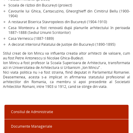
Școala de război din București (proiect)
Cavourile lui Ghica, Cantacuzino, Gheorghieff din Cimitirul Bellu (1900-
1904)
A restaurat Biserica Stavropoleos din București (1904-1910)
Casa Monteoru a fost renovată după planurile arhitectului în perioada
1887–1888 (Sediul Uniunii Scriitorilor)
Casa Vernescu (1887-1889)
A decorat interiorul Palatului de Justiție din București (1890-1895)
Stilul creat de Ion Mincu va influenta creatia altor arhitecti de valoare, cum
au fost Petre Antonescu si Nicolae Ghica-Budești.
Ion Mincu a fost profesor la Scoala Superioara de Arhitectura, transformata
azi in Universitatea de Arhitectura si Urbanism „Ion Mincu” .
Nici viata politica nu i-a fost straina, fiind deputat in Parlamentul Romaniei.
Deasemenea, acesta s-a implicat in afirmarea statutului profesional al
arhitectilor din Romania, ca membru si apoi presedinte al Societatii
Arhitectilor Romani, intre 1903 si 1912, cand se stinge din viata.
Consiliul de Administratie
Documente Manageriale