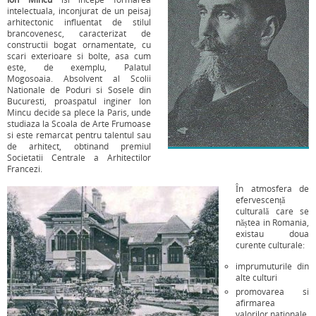
intelectuala, inconjurat de un peisaj
arhitectonic influentat de stilul
brancovenesc, caracterizat de
constructii bogat ornamentate, cu
scari exterioare si bolte, asa cum
este, de exemplu, Palatul
Mogosoaia. Absolvent al Scolii
Nationale de Poduri si Sosele din
Bucuresti, proaspatul inginer Ion
Mincu decide sa plece la Paris, unde
studiaza la Scoala de Arte Frumoase
si este remarcat pentru talentul sau
de arhitect, obtinand premiul
Societatii Centrale a Arhitectilor
Francezi.
În atmosfera de
efervescență
culturală care se
năștea in Romania,
existau doua
curente culturale:
imprumuturile din
alte culturi
promovarea si
afirmarea
valorilor nationale.