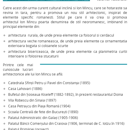
Catre acest din urma curent cultural inclină si Ion Mincu, care se hotaraste sa
revina in tara, pentru a promova un nou stil arhitectonic, inspirat de
elemente specific romanesti. Stilul pe care il va crea si promova
arhitectul Ion Mincu poarta denumirea de stil neoromanesc, imbinand in
principal elemente din:
arhitectura rurala, de unde preia elemente ca foisorul si cerdacul
arhitectura veche romaneasca, de unde preia elemente ca ornamentatia
exterioara bogata si coloanele scurte
arhitectura bisericeasca, de unde preia elemente ca planimetria curtii
interioare si folosirea stucaturii
Printre cele mai
cunoscute lucrari
arhitectonice ale lui Ion Mincu se află:
Catedrala Sfinții Petru și Pavel din Constanța (1895)
Casa Lahovari (1886)
Bufetul din Șoseaua Kiseleff (1882-1892), în prezent restaurantul Doina
Vila Robescu din Sinaia (1897)
Casa Petrașcu din Piața Romană (1904)
Școala Centrală de fete din București (1890)
Palatul Administratic din Galați (1905-1906)
Palatul Băncii Comerțului din Craiova (1906, terminat de C. Iotzu în 1916)
Palatul Primăriei (proiect)