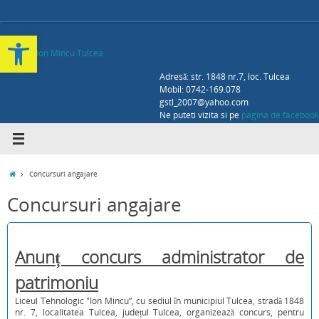
Deschide bara de unelte
Adresă: str. 1848 nr.7, loc. Tulcea
Mobil: 0742-169.078
gstl_2007@yahoo.com
Ne puteti vizita si pe
pagina de facebook
Concursuri angajare
Concursuri angajare
Anunț concurs administrator de
patrimoniu
Liceul Tehnologic "Ion Mincu”, cu sediul în municipiul Tulcea, stradă 1848
nr. 7, localitatea Tulcea, județul Tulcea, organizează concurs, pentru