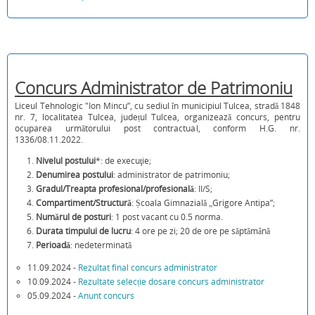
Concurs Administrator de Patrimoniu
Liceul Tehnologic "Ion Mincu”, cu sediul în municipiul Tulcea, stradă 1848
nr. 7, localitatea Tulcea, județul Tulcea, organizează concurs, pentru
ocuparea următorului post contractual, conform H.G. nr.
1336/08.11.2022.
Nivelul postului
*: de execuţie;
Denumirea postului
: administrator de patrimoniu;
Gradul/Treapta profesional/profesională
: II/S;
Compartiment/Structură
: Școala Gimnazială „Grigore Antipa”;
Numărul de posturi
: 1 post vacant cu 0.5 norma.
Durata timpului de lucru
: 4 ore pe zi; 20 de ore pe săptămână
Perioadă
: nedeterminată
11.09.2024 -
Rezultat final concurs administrator
10.09.2024 -
Rezultate selecție dosare concurs administrator
05.09.2024 -
Anunt concurs