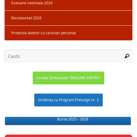
Evaluare nationala 2024
Bacalaureat 2026
Protectia datelor cu caracter personal
Școala Gimnazială ”GRIGORE ANTIPA”
Grădinița cu Program Prelungit nr. 3
Burse 2025 - 2026