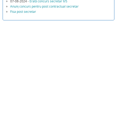
07-08-2024 -
Erată concurs secretar II/S
Anunț concurs pentru post contractual secretar
Fisa post secretar