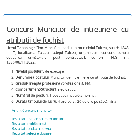
Concurs Muncitor de intretinere cu
atributii de fochist
Liceul Tehnologic "Ion Mincu”, cu sediul în municipiul Tulcea, stradă 1848
nr. 7, localitatea Tulcea, județul Tulcea, organizează concurs, pentru
ocuparea următorului post contractual, conform H.G. nr.
1336/08.11.2022.
Nivelul postului
*: de execuţie;
Denumirea postului
: Muncitor de intretinere cu atributii de fochist;
Gradul/Treapta profesional/profesională
: I/M;
Compartiment/Structură
: nedidactic;
Numărul de posturi
: 1 post vacant cu 0.5 norma.
Durata timpului de lucru
: 4 ore pe zi; 20 de ore pe săptămână
Anunț Concurs muncitor
Rezultat final concurs muncitor
Rezultat probă scrisă
Rezultatt proba interviu
Rezultat selecție dosare