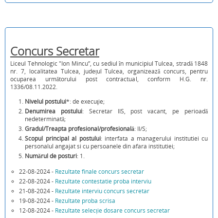
Concurs Secretar
Liceul Tehnologic "Ion Mincu”, cu sediul în municipiul Tulcea, stradă 1848
nr. 7, localitatea Tulcea, județul Tulcea, organizează concurs, pentru
ocuparea următorului post contractual, conform H.G. nr.
1336/08.11.2022.
Nivelul postului
*: de execuţie;
Denumirea postului
: Secretar IIS, post vacant, pe perioadă
nedeterminată;
Gradul/Treapta profesional/profesională
: II/S;
Scopul principal al postului
: interfata a managerului institutiei cu
personalul angajat si cu persoanele din afara institutiei;
Numărul de posturi
: 1.
22-08-2024 -
Rezultate finale concurs secretar
22-08-2024 -
Rezultate contestatie proba interviu
21-08-2024 -
Rezultate interviu concurs secretar
19-08-2024 -
Rezultate proba scrisa
12-08-2024 -
Rezultate selecție dosare concurs secretar