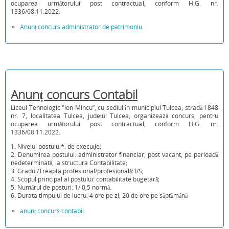
ocuparea următorului post contractual, conform H.G. nr.
1336/08.11.2022.
Anunț concurs administrator de patrimoniu
Anunț concurs Contabil
Liceul Tehnologic "Ion Mincu”, cu sediul în municipiul Tulcea, stradă 1848
nr. 7, localitatea Tulcea, județul Tulcea, organizează concurs, pentru
ocuparea următorului post contractual, conform H.G. nr.
1336/08.11.2022.
1. Nivelul postului*: de execuţie;
2. Denumirea postului: administrator financiar, post vacant, pe perioadă
nedeterminată, la structura Contabilitate;
3. Gradul/Treapta profesional/profesională: I/S;
4. Scopul principal al postului: contabilitate bugetară;
5. Numărul de posturi: 1/ 0,5 normă.
6. Durata timpului de lucru: 4 ore pe zi; 20 de ore pe săptămână
anunț concurs contabil