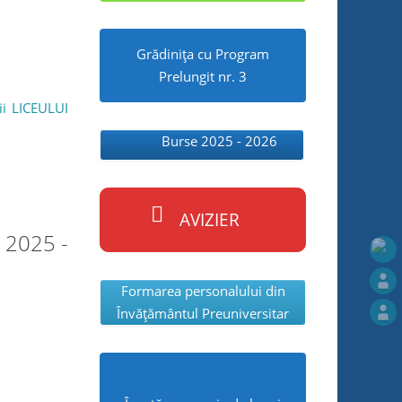
Grădinița cu Program
Prelungit nr. 3
ii LICEULUI
Burse 2025 - 2026
AVIZIER
 2025 -
Formarea personalului din
Învăţământul Preuniversitar