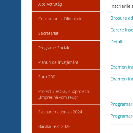
Alte Activități
Înscrierile
Brosura ad
Concursuri si Olimpiade
Cerere însc
Secretariat
Detalii
Programe Sociale
Planuri de Învățământ
Examen inch
Euro 200
Examen inch
Proiectul ROSE, subproiectul
,,Împreună vom reuși”
Programare
Evaluare nationala 2024
Programare
Bacalaureat 2026