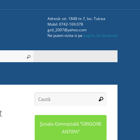
Adresă: str. 1848 nr.7, loc. Tulcea
Mobil: 0742-169.078
gstl_2007@yahoo.com
Ne puteti vizita si pe
pagina de facebook
t
Școala Gimnazială ”GRIGORE
ANTIPA”