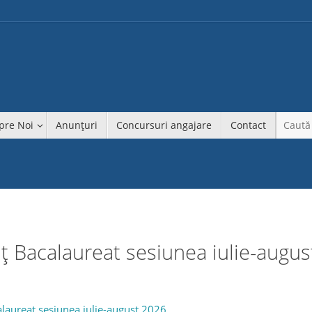
pre Noi
Anunțuri
Concursuri angajare
Contact
ț Bacalaureat sesiunea iulie-augus
6
laureat sesiunea iulie-august 2026