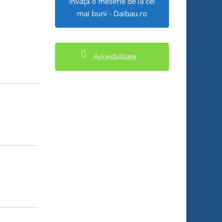
Învață o meserie de la cei
mai buni - Daibau.ro
Accesbilitate