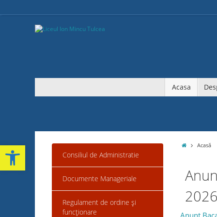
Acasa
Des
Deschide bara de unelte
Acasă
Consiliul de Administratie
Anun
Documente Manageriale
202
Regulament de ordine și
funcționare
Anunț Baca