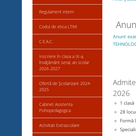
Regulament intern
Anun
Codul de etica LTIM
Anunt exam
C.E.A.C.
TEHNOLOG
Inscriere în clasa a IX-a,
învățământ seral, an scolar
2026-2027
Admite
Ofertă de Școlarizare 2024-
2025
2026
1 clasă
Cabinet Asistenta
Psihopedagogica
28 locu
Formă î
Activitati Extrascolare
Speciali