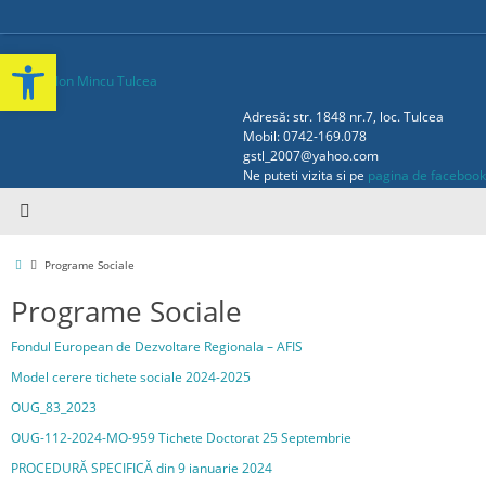
Deschide bara de unelte
Adresă: str. 1848 nr.7, loc. Tulcea
Mobil: 0742-169.078
gstl_2007@yahoo.com
Ne puteti vizita si pe
pagina de facebook
Programe Sociale
Programe Sociale
Fondul European de Dezvoltare Regionala – AFIS
Model cerere tichete sociale 2024-2025
OUG_83_2023
OUG-112-2024-MO-959 Tichete Doctorat 25 Septembrie
PROCEDURĂ SPECIFICĂ din 9 ianuarie 2024