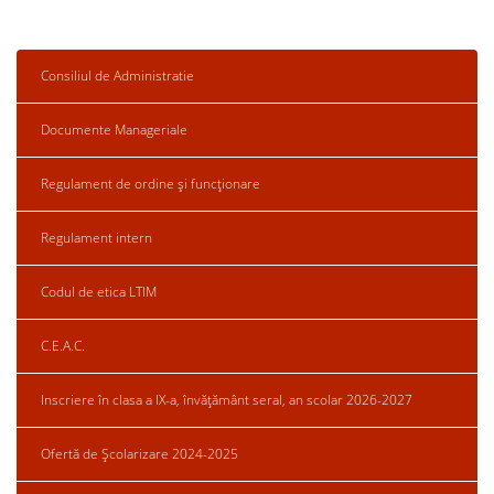
Consiliul de Administratie
Documente Manageriale
Regulament de ordine și funcționare
Regulament intern
Codul de etica LTIM
C.E.A.C.
Inscriere în clasa a IX-a, învățământ seral, an scolar 2026-2027
Ofertă de Școlarizare 2024-2025