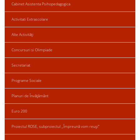
Cabinet Asistenta Psihopedagogica
Activitati Extrascolare
Alte Activități
Concursuri si Olimpiade
Secretariat
Programe Sociale
Planuri de Învățământ
Euro 200
Proiectul ROSE, subproiectul ,,Împreună vom reuși”