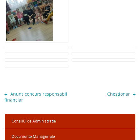
Anunt concurs responsabil
Chestionar
financiar
Consiliul de Administratie
Documente Manageriale