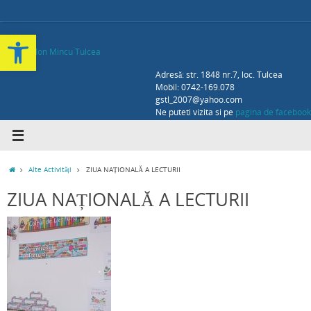
Deschide bara de unelte
Adresă: str. 1848 nr.7, loc. Tulcea
Mobil: 0742-169.078
gstl_2007@yahoo.com
Ne puteti vizita si pe
pagina de facebook
Alte Activități
ZIUA NAȚIONALĂ A LECTURII
ZIUA NAȚIONALĂ A LECTURII